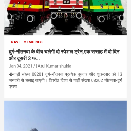
TRAVEL MEMORIES
दुर्ग-नौतनवा के बीच चलेगी दो स्पेशल ट्रेन,एक सप्ताह में दो दिन
और दूसरी 3 फ...
Jan 04, 2021
| Atul Kumar shukla
�गाड़ी संख्या 08201 दुर्ग-नौतनवा प्रत्येक बुधवार और शुक्रवार को 13
जनवरी से चलाई जाएगी। विपरीत दिशा से गाड़ी संख्या 08202 नौतनवा-दुर्ग
प्रत्य...