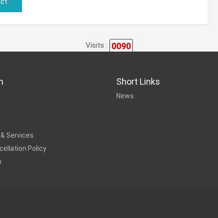
ct
0090
Visits :
n
Short Links
News
 & Services
ellation Policy
p