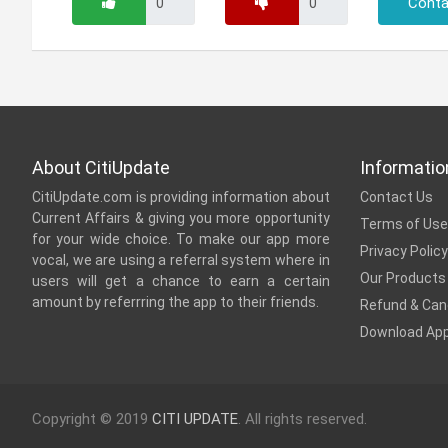
Conta
About CitiUpdate
Informatio
CitiUpdate.com is providing information about
Contact Us
Current Affairs & giving you more opportunity
Terms of Use
for your wide choice. To make our app more
Privacy Policy
vocal, we are using a referral system where in
Our Products
users will get a chance to earn a certain
amount by referrring the app to their friends.
Refund & Canc
Download Ap
Copyright © 2019
CITI UPDATE
. All rights reserved.