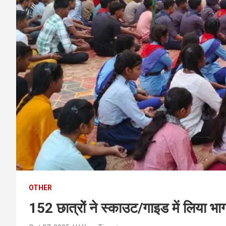
t
e
n
t
OTHER
152 छात्रों ने स्काउट/गाइड में लिया भ