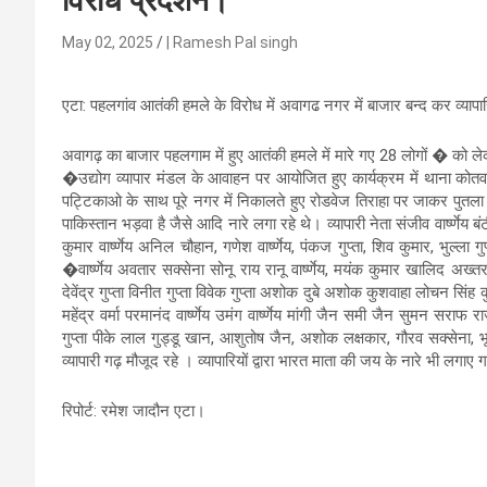
विरोध प्रदर्शन।
May 02, 2025
| Ramesh Pal singh
एटा: पहलगांव आतंकी हमले के विरोध में अवागढ नगर में बाजार बन्द कर व्यापारि
अवागढ़ का बाजार पहलगाम में हुए आतंकी हमले में मारे गए 28 लोगों � को लेक
�उद्योग व्यापार मंडल के आवाहन पर आयोजित हुए कार्यक्रम में थाना कोतवाली
पट्टिकाओ के साथ पूरे नगर में निकालते हुए रोडवेज तिराहा पर जाकर पुतला 
पाकिस्तान भड़वा है जैसे आदि नारे लगा रहे थे। व्यापारी नेता संजीव वार्ष्णेय ब
कुमार वार्ष्णेय अनिल चौहान, गणेश वार्ष्णेय, पंकज गुप्ता, शिव कुमार, भुल्ला गुप्
�वार्ष्णेय अवतार सक्सेना सोनू राय रानू वार्ष्णेय, मयंक कुमार खालिद अख्तर, हे
देवेंद्र गुप्ता विनीत गुप्ता विवेक गुप्ता अशोक दुबे अशोक कुशवाहा लोचन सिं
महेंद्र वर्मा परमानंद वार्ष्णेय उमंग वार्ष्णेय मांगी जैन समी जैन सुमन सराफ
गुप्ता पीके लाल गुड्डू खान, आशुतोष जैन, अशोक लक्षकार, गौरव सक्सेना, भ
व्यापारी गढ़ मौजूद रहे । व्यापारियों द्वारा भारत माता की जय के नारे भी लगाए
रिपोर्ट: रमेश जादौन एटा।