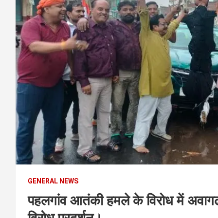
t
e
n
t
GENERAL NEWS
पहलगांव आतंकी हमले के विरोध में अवागढ न