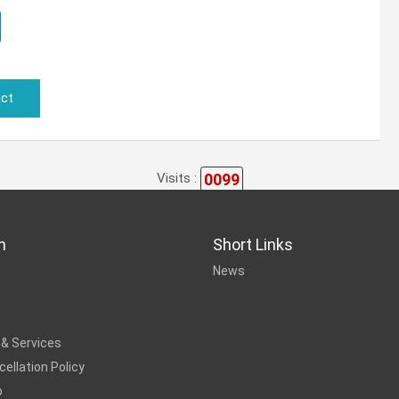
ct
0099
Visits :
n
Short Links
News
 & Services
ellation Policy
p