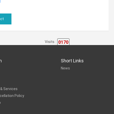
ct
0170
Visits :
n
Short Links
News
 & Services
ellation Policy
p