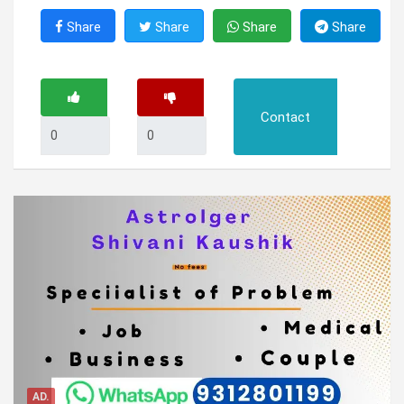
Share
Share
Share
Share
Contact
AD.