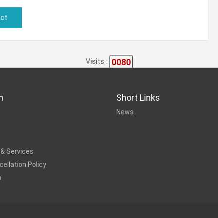
ct
0080
Visits :
n
Short Links
News
 & Services
ellation Policy
p