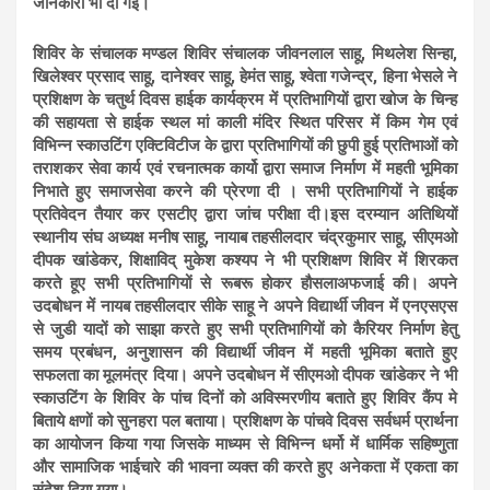
जानकारी भी दी गई।
शिविर के संचालक मण्डल शिविर संचालक जीवनलाल साहू, मिथलेश सिन्हा,
खिलेश्वर प्रसाद साहू, दानेश्वर साहू, हेमंत साहू, श्वेता गजेन्द्र, हिना भेसले ने
प्रशिक्षण के चतुर्थ दिवस हाईक कार्यक्रम में प्रतिभागियों द्वारा खोज के चिन्ह
की सहायता से हाईक स्थल मां काली मंदिर स्थित परिसर में किम गेम एवं
विभिन्न स्काउटिंग एक्टिविटीज के द्वारा प्रतिभागियों की छुपी हुई प्रतिभाओं को
तराशकर सेवा कार्य एवं रचनात्मक कार्यो द्वारा समाज निर्माण में महती भूमिका
निभाते हुए समाजसेवा करने की प्रेरणा दी । सभी प्रतिभागियों ने हाईक
प्रतिवेदन तैयार कर एसटीए द्वारा जांच परीक्षा दी।इस दरम्यान अतिथियों
स्थानीय संघ अध्यक्ष मनीष साहू, नायाब तहसीलदार चंद्रकुमार साहू, सीएमओ
दीपक खांडेकर, शिक्षाविद् मुकेश कश्यप ने भी प्रशिक्षण शिविर में शिरकत
करते हूए सभी प्रतिभागियों से रूबरू होकर हौसलाअफजाई की। अपने
उदबोधन में नायब तहसीलदार सीके साहू ने अपने विद्यार्थी जीवन में एनएसएस
से जुडी यादों को साझा करते हुए सभी प्रतिभागियों को कैरियर निर्माण हेतु
समय प्रबंधन, अनुशासन की विद्यार्थी जीवन में महती भूमिका बताते हुए
सफलता का मूलमंत्र दिया। अपने उदबोधन में सीएमओ दीपक खांडेकर ने भी
स्काउटिंग के शिविर के पांच दिनों को अविस्मरणीय बताते हुए शिविर कैंप मे
बिताये क्षणों को सुनहरा पल बताया। प्रशिक्षण के पांचवे दिवस सर्वधर्म प्रार्थना
का आयोजन किया गया जिसके माध्यम से विभिन्न धर्मो में धार्मिक सहिष्णुता
और सामाजिक भाईचारे की भावना व्यक्त की करते हुए अनेकता में एकता का
संदेश दिया गया।