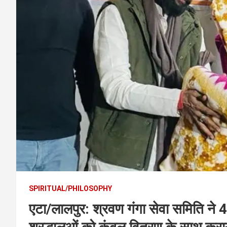
t
e
n
t
SPIRITUAL/PHILOSOPHY
एटा/लालपुर: श्रवण गंगा सेवा समिति ने 45