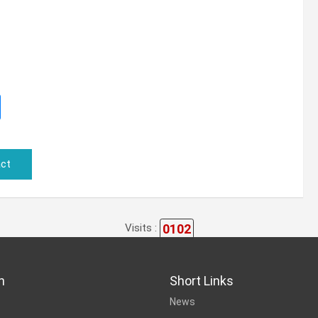
ct
0102
Visits :
n
Short Links
News