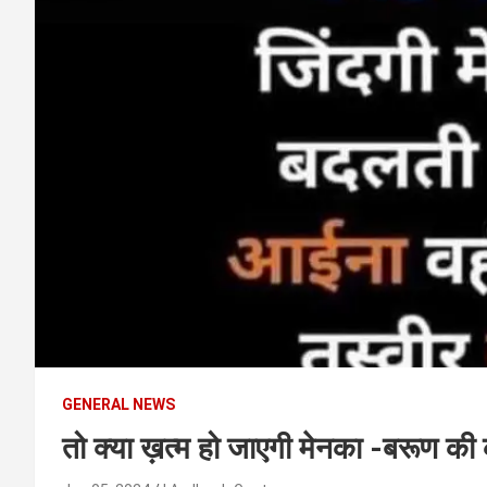
t
e
n
t
GENERAL NEWS
तो क्या ख़त्म हो जाएगी मेनका -बरूण क