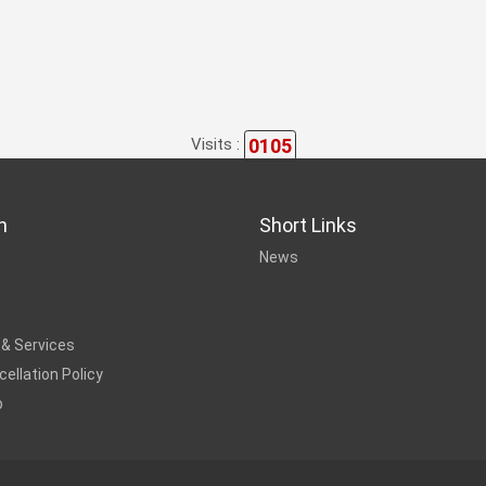
0105
Visits :
n
Short Links
News
 & Services
ellation Policy
p